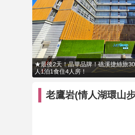
★最後2天！晶華品牌！礁溪捷絲旅309
人1泊1食住4人房！
老鷹岩(情人湖環山步