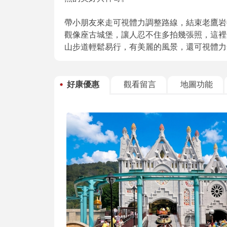
帶小朋友來走可視體力調整路線，結束老鷹岩
觀像座古城堡，讓人忍不住多拍幾張照，這裡
山步道輕鬆易行，有美麗的風景，還可視體力
好康優惠
觀看留言
地圖功能