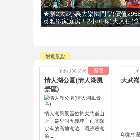
★贈2大2小義大樂園門票(價值2958
英雅緻家庭房！2小可換1大入住(含
附近景點
基隆
約 190 公尺
情人湖公園(情人湖風
大武崙
景區)
情人湖風景區位於大武崙山
上，最早叫五義埤，正基隆
少有的高地湖泊，環繞著湖
印象中
泊...