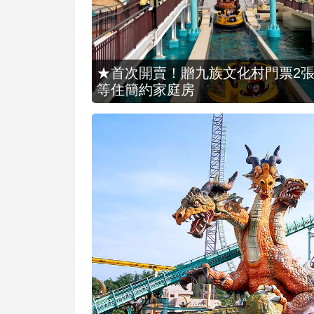
★首次開賣！贈九族文化村門票2張(總價
等住簡約家庭房