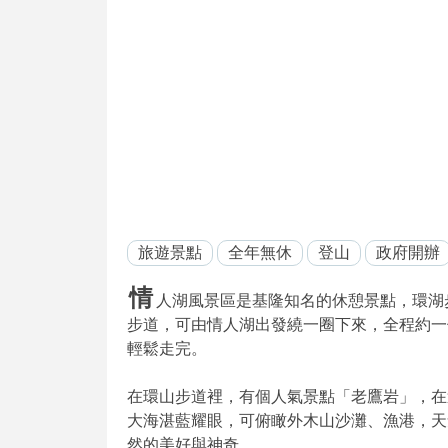
旅遊景點
全年無休
登山
政府開辦
情
人湖風景區是基隆知名的休憩景點，環湖
步道，可由情人湖出發繞一圈下來，全程約一
輕鬆走完。
在環山步道裡，有個人氣景點「老鷹岩」，在
大海湛藍耀眼，可俯瞰外木山沙灘、漁港，天
然的美好與神奇。