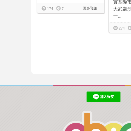
實基隆
更多資訊
大武崙
174
7
一...
274