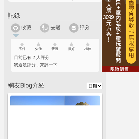
記錄
收藏
去過
評分
不好
欠佳
普通
很好
極佳
目前已有 2 人評分
我還沒評分，來評一下
網友Blog介紹