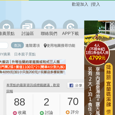
歡迎加入
|
登入
推薦景點
討論區
聯絡我們
APP下載
進階選項
使用地圖搜尋功能
IY摘果
日本親子景點
有景點的最新資訊或標籤建議，歡迎
回報
70
88
2
評分
收藏
討論