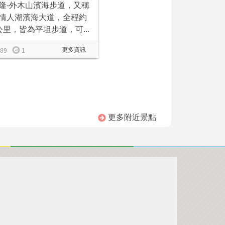
隆-外木山濱海步道，又稱
情人湖濱海大道，全程約
公里，皆為平坦步道，可...
更多資訊
89
1
更多附近景點