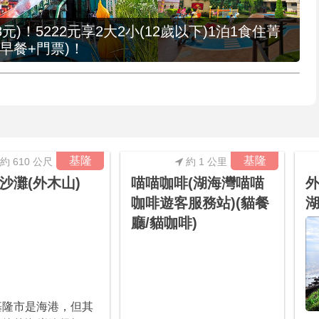
元)！5222元享2大2小(12歲以下)1泊1食住菁
早餐+門票)！
基隆
基隆
約 610 公尺
約 1 公里
沙灘(外木山)
喵喵咖啡(湖海灣喵喵
外
咖啡遊客服務站)(貓餐
湖
廳/貓咖啡)
基隆市是海港，但其