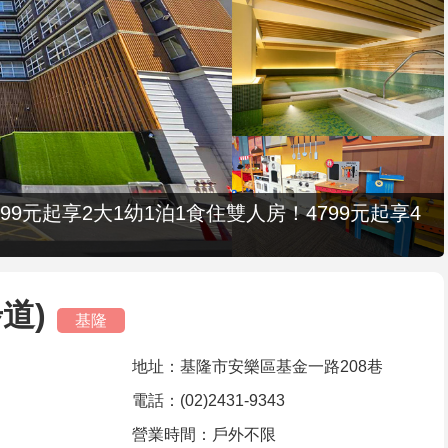
9元起享2大1幼1泊1食住雙人房！4799元起享4
道)
基隆
地址：基隆市安樂區基金一路208巷
電話：(02)2431-9343
營業時間：戶外不限