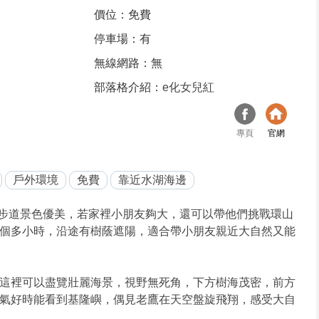
價位：免費
停車場：有
無線網路：無
部落格介紹：
e化女兒紅
專頁
官網
戶外環境
免費
靠近水湖海邊
步道景色優美，若家裡小朋友夠大，還可以帶他們挑戰環山
個多小時，沿途有樹蔭遮陽，適合帶小朋友親近大自然又能
這裡可以盡覽壯麗海景，視野無死角，下方樹海茂密，前方
氣好時能看到基隆嶼，偶見老鷹在天空盤旋飛翔，感受大自