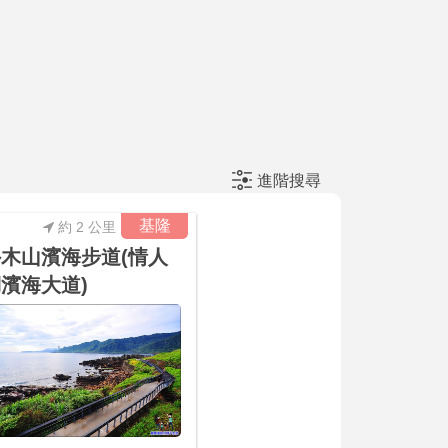
進階搜尋
基隆
約 2 公里
木山濱海步道(情人
濱海大道)