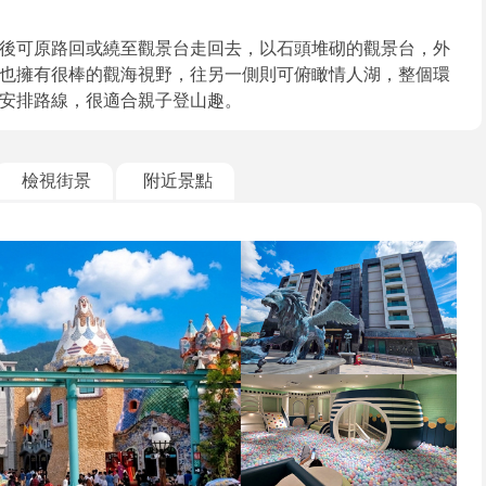
後可原路回或繞至觀景台走回去，以石頭堆砌的觀景台，外
也擁有很棒的觀海視野，往另一側則可俯瞰情人湖，整個環
安排路線，很適合親子登山趣。
檢視街景
附近景點