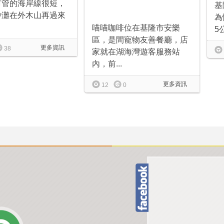
市管的海岸線很短，
基
沙灘在外木山再過來
為
喵喵咖啡位在基隆市安樂
5
區，是間寵物友善餐廳，店
更多資訊
38
家就在湖海灣遊客服務站
內，前...
更多資訊
12
0