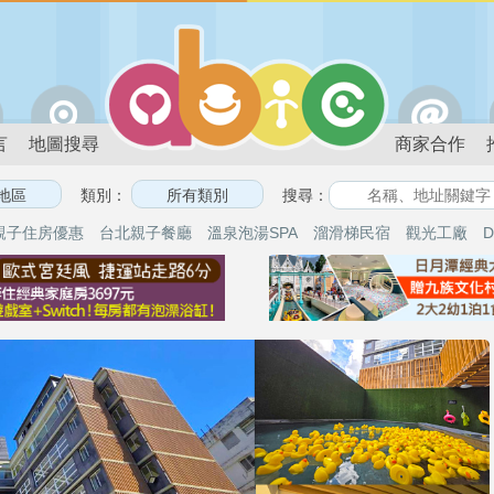
言
地圖搜尋
商家合作
類別：
搜尋：
親子住房優惠
台北親子餐廳
溫泉泡湯SPA
溜滑梯民宿
觀光工廠
D