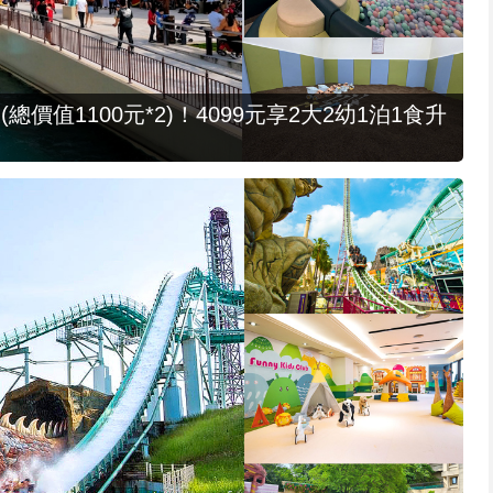
值1100元*2)！4099元享2大2幼1泊1食升