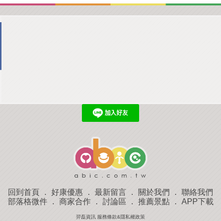
回到首頁
．
好康優惠
．
最新留言
．
關於我們
．
聯絡我們
部落格微件
．
商家合作
．
討論區
．
推薦景點
．
APP下載
羿磊資訊 服務條款&隱私權政策