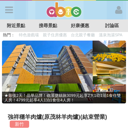
歡迎加入
附近景點
搜尋景點
好康優惠
討論區
APP登入
熱門：
溜滑梯民宿
觀光工廠
DIY摘果
日本親子景點
特色遊戲場
親子住房優惠
台北親子餐廳
溫泉泡湯SPA
首 頁
搜尋景點
好康優惠
★最後2天！晶華品牌！礁溪捷絲旅3099元起享2大1幼1泊1食住雙
人房！4799元起享4人1泊1食住4人房！
最新消息
強祥穩羊肉爐(原茂林羊肉爐)(結束營業)
最新留言
新竹