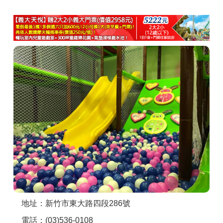
商家合作
推薦景點
討論區
聯絡我們
APP下載
地址：新竹市東大路四段286號
電話：(03)536-0108