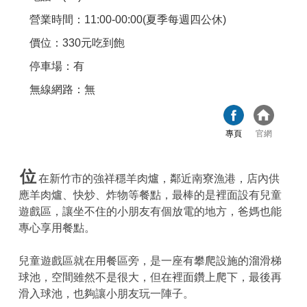
營業時間：11:00-00:00(夏季每週四公休)
價位：330元吃到飽
停車場：有
無線網路：無
專頁
官網
位
在新竹市的強祥穩羊肉爐，鄰近南寮漁港，店內供
應羊肉爐、快炒、炸物等餐點，最棒的是裡面設有兒童
遊戲區，讓坐不住的小朋友有個放電的地方，爸媽也能
專心享用餐點。
兒童遊戲區就在用餐區旁，是一座有攀爬設施的溜滑梯
球池，空間雖然不是很大，但在裡面鑽上爬下，最後再
滑入球池，也夠讓小朋友玩一陣子。