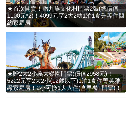
★首次開賣！贈九族文化村門票2張(總價值
1100元*2)！4099元享2大2幼1泊1食升等住簡
約家庭房
★贈2大2小義大樂園門票(價值2958元)！
5222元享2大2小(12歲以下)1泊1食住菁英雅
緻家庭房！2小可換1大入住(含早餐+門票)！