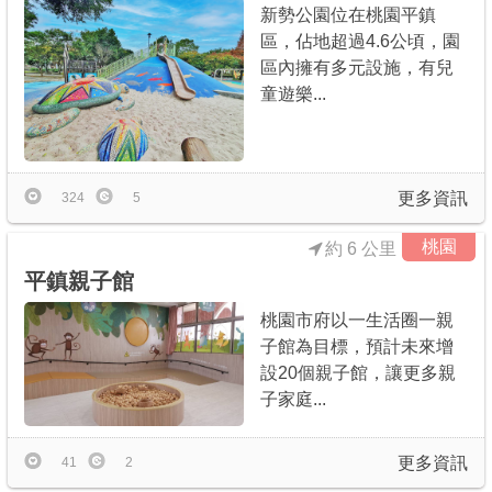
新勢公園位在桃園平鎮
區，佔地超過4.6公頃，園
區內擁有多元設施，有兒
童遊樂...
更多資訊
324
5
桃園
約 6 公里
平鎮親子館
桃園市府以一生活圈一親
子館為目標，預計未來增
設20個親子館，讓更多親
子家庭...
更多資訊
41
2