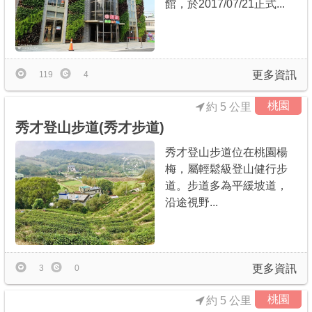
館，於2017/07/21正式...
更多資訊
119
4
桃園
約 5 公里
秀才登山步道(秀才步道)
秀才登山步道位在桃園楊
梅，屬輕鬆級登山健行步
道。步道多為平緩坡道，
沿途視野...
更多資訊
3
0
桃園
約 5 公里