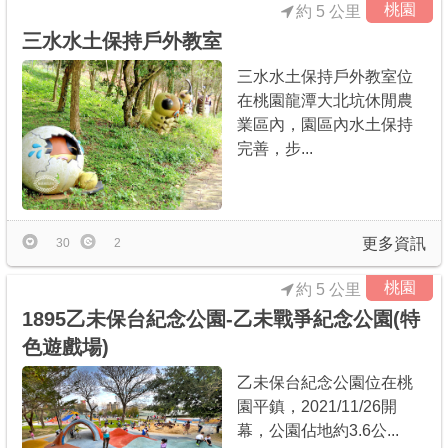
桃園
約 5 公里
三水水土保持戶外教室
三水水土保持戶外教室位
在桃園龍潭大北坑休閒農
業區內，園區內水土保持
完善，步...
更多資訊
30
2
桃園
約 5 公里
1895乙未保台紀念公園-乙未戰爭紀念公園(特
色遊戲場)
乙未保台紀念公園位在桃
園平鎮，2021/11/26開
幕，公園佔地約3.6公...