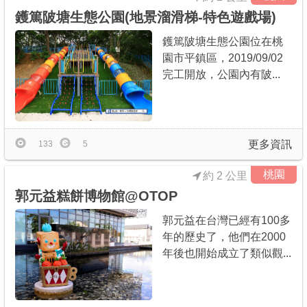
鑊篤陂塘生態公園(地景溜滑梯-特色遊戲場)
鑊篤陂塘生態公園位在桃
園市平鎮區，2019/09/02
完工開放，公園內有陂...
更多資訊
133
5
桃園
約 2 公里
郭元益糕餅博物館@OTOP
郭元益在台灣已經有100多
年的歷史了，他們在2000
年後也開始成立了類似觀...