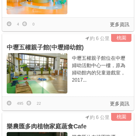
更多資訊
4
0
桃園
約 6 公里
中壢五權親子館(中壢婦幼館)
中壢五權親子館位在中壢
婦幼活動中心一樓，原為
婦幼館內的兒童遊戲室，
2017...
更多資訊
495
22
桃園
約 6 公里
樂農匯多肉植物家庭蔬食Cafe