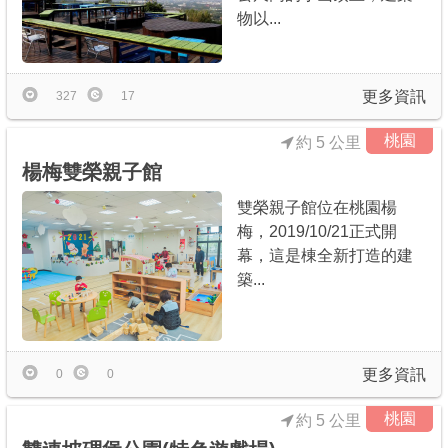
物以...
更多資訊
327
17
桃園
約 5 公里
楊梅雙榮親子館
雙榮親子館位在桃園楊
梅，2019/10/21正式開
幕，這是棟全新打造的建
築...
更多資訊
0
0
桃園
約 5 公里