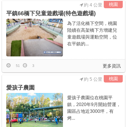
桃園
約 4 公里
平鎮66橋下兒童遊戲場(特色遊戲場)
為了活化橋下空間，桃園
陸續在高架橋下方增建兒
童遊戲場與運動空間，位
在平鎮的...
更多資訊
51
3
桃園
約 5 公里
愛孩子農園
愛孩子農園位在桃園平
鎮，2020年9月開始營運，
園區占地近3000坪，有
烤...