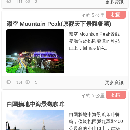
更多資訊
144
3
桃園
約 5 公里
嶺空 Mountain Peak(原觀天下景觀餐廳)
嶺空 Mountain Peak景觀
餐廳位於桃園龍潭的乳姑
山上，因高度約4...
更多資訊
314
5
桃園
約 5 公里
白圍牆地中海景觀咖啡
白圍牆地中海景觀咖啡餐
廳，位於桃園縣龍潭鄉400
公尺高的小山頂上，建築