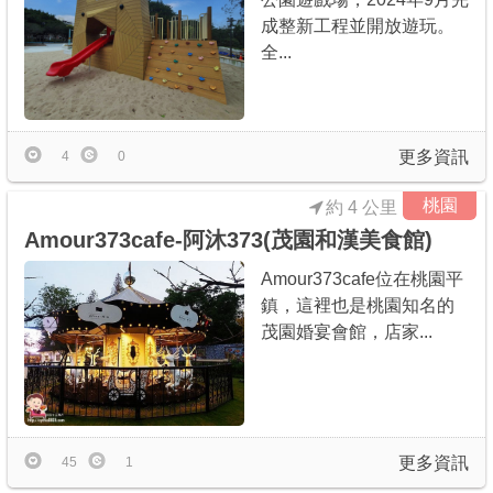
成整新工程並開放遊玩。
全...
更多資訊
4
0
桃園
約 4 公里
Amour373cafe-阿沐373(茂園和漢美食館)
Amour373cafe位在桃園平
鎮，這裡也是桃園知名的
茂園婚宴會館，店家...
更多資訊
45
1