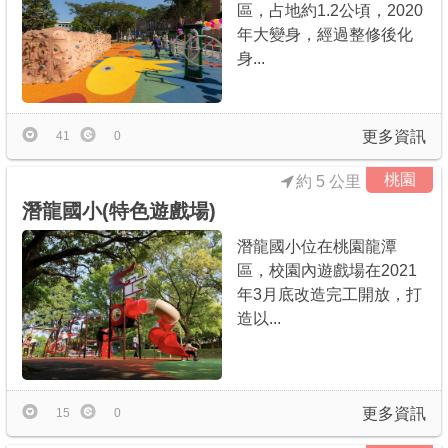
區，占地約1.2公頃，2020
年大變身，經過整修後化
身...
更多資訊
41
0
桃園
約 5 公里
潛龍國小(特色遊戲場)
潛龍國小位在桃園龍潭
區，校園內遊戲場在2021
年3月底改造完工開放，打
造以...
更多資訊
15
0