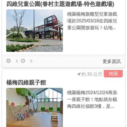
四維兒童公園(眷村主題遊戲場-特色遊戲場)
桃園楊梅旗艦型兒童遊戲
場於2025/03/18在四維兒
童公園開放遊玩！佔地...
更多資訊
6
0
桃園
約 30 公尺
楊梅四維親子館
桃園楊梅2024/12/24再添
一座親子館！地點就在楊
梅四維社福館3樓，是...