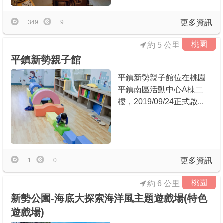
更多資訊
349
9
桃園
約 5 公里
平鎮新勢親子館
平鎮新勢親子館位在桃園
平鎮南區活動中心A棟二
樓，2019/09/24正式啟...
更多資訊
1
0
桃園
約 6 公里
新勢公園-海底大探索海洋風主題遊戲場(特色
遊戲場)