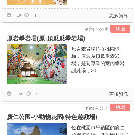
更多資訊
19
1
桃園
約 4 公里
原岩攀岩場(原:頂瓜瓜攀岩場)
原岩攀岩場位在桃園楊
梅，原名為頂瓜瓜攀岩
場，是間專業的室內攀岩
訓練場，20...
更多資訊
158
0
桃園
約 4 公里
廣仁公園-小動物花園(特色遊戲場)
位在桃園市平鎮區的廣仁
公園遊戲場，2024年9月完