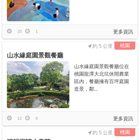
更多資訊
25
1
桃園
約 5 公里
山水緣庭園景觀餐廳
山水緣庭園景觀餐廳位在
桃園龍潭大北坑休閒農業
區內，餐廳擁有百坪庭園
造景，鄰...
更多資訊
12
0
桃園
約 5 公里