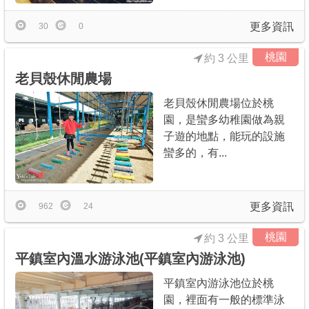
更多資訊
30
0
桃園
約 3 公里
老貝殼休閒農場
老貝殼休閒農場位於桃
園，是蠻多幼稚園做為親
子遊的地點，能玩的設施
蠻多的，有...
更多資訊
962
24
桃園
約 3 公里
平鎮室內溫水游泳池(平鎮室內游泳池)
平鎮室內游泳池位於桃
園，裡面有一般的標準泳