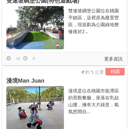
雙連坡碉堡公園(特色遊戲場)
雙連坡碉堡公園位在桃園
平鎮區，這裡原為廢置營
區，現規劃為公園綠地整
修後於2...
更多資訊
23
0
桃園
約 5 公里
漫境Man Juan
漫境是位在桃園市龍潭區
的景觀餐廳，座落在乳姑
山腰，擁有大片綠意，氣
氛悠閒自...