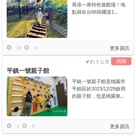
再添一座特色遊戲場！地
點就在台66與國道1...
更多資訊
10
0
桃園
約 3 公里
平鎮一號親子館
平鎮一號親子館是桃園市
平鎮區於2023/12/29啟用
的親子館，也是桃園第...
更多資訊
2
0