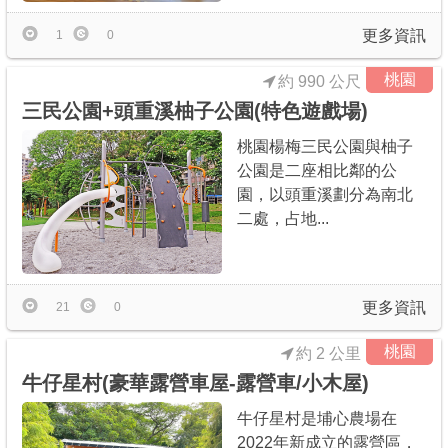
更多資訊
1
0
桃園
約 990 公尺
三民公園+頭重溪柚子公園(特色遊戲場)
桃園楊梅三民公園與柚子
公園是二座相比鄰的公
園，以頭重溪劃分為南北
二處，占地...
更多資訊
21
0
桃園
約 2 公里
牛仔星村(豪華露營車屋-露營車/小木屋)
牛仔星村是埔心農場在
2022年新成立的露營區，