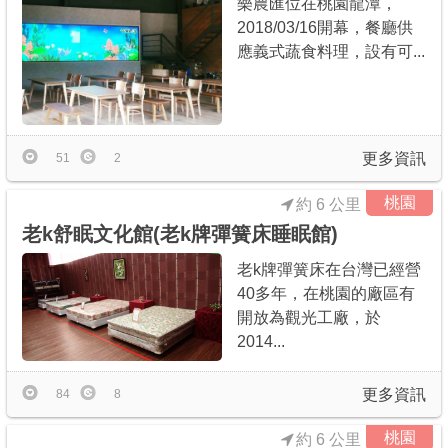
樂農匯位在桃園龍潭，
2018/03/16開幕，餐廳供
應義式蔬食料理，設有可...
更多資訊
51
2
桃園
約 6 公里
老k舒眠文化館(老k牌彈簧床睡眠館)
老k牌彈簧床在台灣已經營
40多年，在桃園的廠區有
開放為觀光工廠，於
2014...
更多資訊
84
8
桃園
約 6 公里