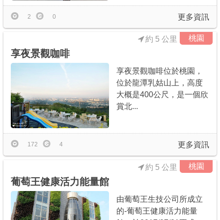
更多資訊
2
0
桃園
約 5 公里
享夜景觀咖啡
享夜景觀咖啡位於桃園，
位於龍潭乳姑山上，高度
大概是400公尺，是一個欣
賞北...
更多資訊
172
4
桃園
約 5 公里
葡萄王健康活力能量館
由葡萄王生技公司所成立
的-葡萄王健康活力能量