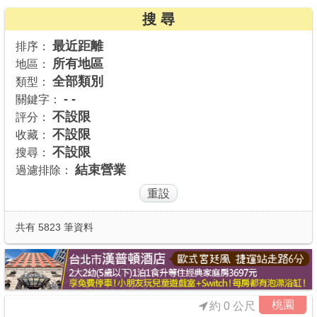
搜 尋
商家合作
最近距離
排序：
所有地區
地區：
推薦景點
全部類別
類型：
- -
關鍵字：
討論區
不設限
評分：
不設限
收藏：
不設限
搜尋：
聯絡我們
結束營業
過濾排除：
APP下載
共有 5823 筆資料
桃園
約 0 公尺