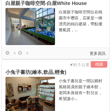
白屋親子咖啡空間-白屋White House
白屋親子咖啡空間位在桃
園市中壢區，店家是一棟
漂亮的純白建築，帶點優
雅氣質，...
更多資訊
6
0
桃園
約 5 公里
小兔子書坊(繪本,飲品,輕食)
小兔子書坊是一間以鄉村
風格裝潢的親子繪本館，
老闆本身就有一對兒女，
希望讓小...