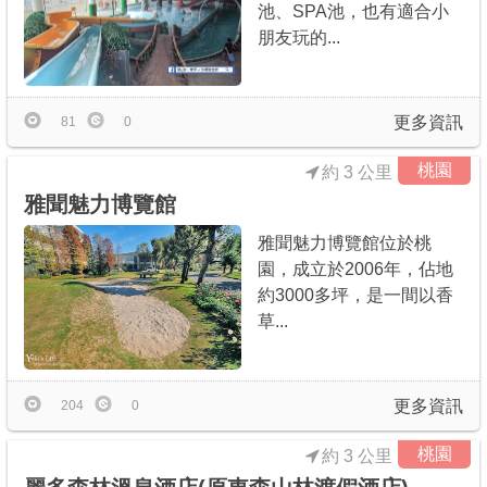
池、SPA池，也有適合小
朋友玩的...
更多資訊
81
0
桃園
約 3 公里
雅聞魅力博覽館
雅聞魅力博覽館位於桃
園，成立於2006年，佔地
約3000多坪，是一間以香
草...
更多資訊
204
0
桃園
約 3 公里