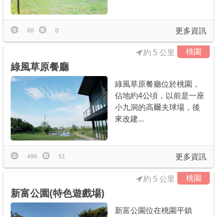
更多資訊
60
0
桃園
約 5 公里
綠風草原餐廳
綠風草原餐廳位於桃園，
佔地約4公頃，以前是一座
小九洞的高爾夫球場，後
來改建...
更多資訊
496
51
桃園
約 5 公里
新富公園(特色遊戲場)
新富公園位在桃園平鎮