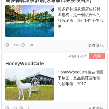
麗多森林溫泉酒店(原東森山林渡假酒店)
麗多森林溫泉酒店位於桃
園楊梅，是一個複合式的
渡假場所，提供DIY手作活
動、...
更多資訊
495
80
桃園
約 4 公里
HoneyWoodCafe
HoneyWoodCafe位在桃園
平鎮區，是晶麒莊園附屬
的咖啡館，2017...
更多資訊
68
3