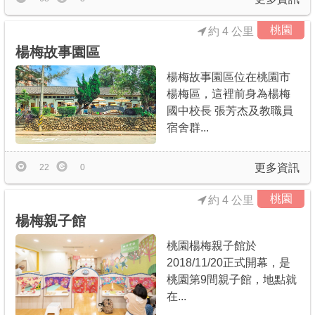
桃園
約 4 公里
楊梅故事園區
楊梅故事園區位在桃園市
楊梅區，這裡前身為楊梅
國中校長 張芳杰及教職員
宿舍群...
更多資訊
22
0
桃園
約 4 公里
楊梅親子館
桃園楊梅親子館於
2018/11/20正式開幕，是
桃園第9間親子館，地點就
在...