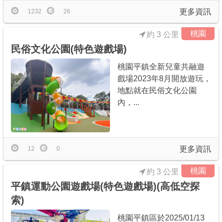
更多資訊
1232
26
桃園
約 3 公里
民俗文化公園(特色遊戲場)
桃園平鎮全新兒童共融遊
戲場2023年8月開放遊玩，
地點就在民俗文化公園
內，...
更多資訊
12
0
桃園
約 3 公里
平鎮運動公園遊戲場(特色遊戲場)(高低空探
索)
桃園平鎮區於2025/01/13