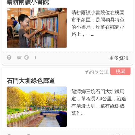
晴耕雨讀小書院
晴耕雨讀小書院位在桃園
市平鎮區，是間獨具特色
的小書局，座落在鄉間小
路上，一...
更多資訊
60
1
桃園
約 5 公里
石門大圳綠色廊道
龍潭鄉三坑石門大圳鐵馬
道，單程長2.4公里，沿途
有清澈大圳，還有綠樹成
蔭作...