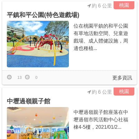
桃園
約 6 公里
平鎮和平公園(特色遊戲場)
位在桃園平鎮的和平公園
有草地活動空間、兒童遊
戲場、成人體健設施，周
邊也種植...
更多資訊
13
0
桃園
約 6 公里
中壢過嶺親子館
中壢過嶺親子館座落在中
壢過嶺市民活動中心社福
棟4-5樓，2021/01/2...