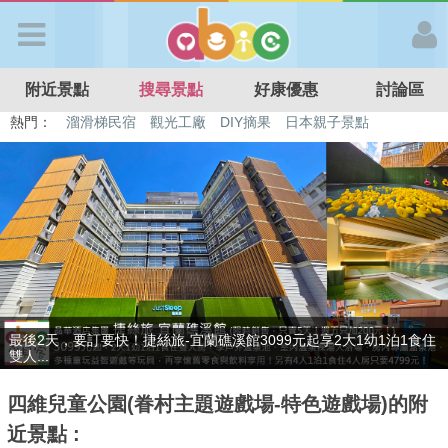
歡迎加入
附近景點
搜尋景點
好康優惠
討論區
APP登入
熱門：
溜滑梯民宿
觀光工廠
DIY摘果
日本親子景點
特色遊戲場
親子住房優惠
台北親子餐廳
溫泉泡湯SPA
首 頁
搜尋景點
好康優惠
最後2天，要訂要快！捷絲旅-宜蘭礁溪館3099元起享2大1幼1泊1食住
贈九族文化村門票2張(總價值1100元*2)！4099元享日月潭經典大飯
最新消息
雙人...
店...
四維兒童公園(眷村主題遊戲場-特色遊戲場)的附
最新留言
近景點 :