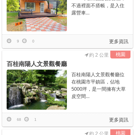
不過裡面不搭帳，是入住
露營車...
更多資訊
9
0
桃園
約 2 公里
百桂南陽人文景觀餐廳
百桂南陽人文景觀餐廳位
在桃園市平鎮區，佔地
5000坪，是一間擁有大草
皮空間...
更多資訊
68
1
桃園
約 2 公里